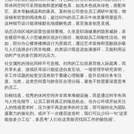
而休闲空间可采用低饱和度的暖色系，如浅木色或灰绿色，搭配布
艺、原木等触感温和的家具。某科技公司曾在员工调研中发现，增
设铺有软垫的阅读角后，超过60%的员工表示午休质量明显提升。
这种细节设计能潜移默化地缓解焦虑，甚至激发创意灵感。
动态活动区域的设置也值得重视。久坐是职场健康的隐形威胁，若
在楼层中嵌入小型健身区或步行路径，能鼓励员工间歇性活动。例
如，部分办公楼将楼梯设计为景观式，通过艺术装饰和宽敞踏步吸
引人们选择步行而非电梯。此类设计既促进血液循环，又能利用运
动时产生的多巴胺对抗压力。
社交属性的强化同样不可忽视。封闭的工位容易导致人际疏离，而
共享长桌、游戏区等设计能促进自发互动。一项管理学研究表明，
非工作话题的短暂交流有助于重建心理能量，提升后续任务专注
度。当然，这类空间需与静音区合理分隔，避免干扰需要深度思考
的员工。
归根结底，优秀的休闲空间并非简单堆砌设施，而是通过科学布局
与人性化细节，让员工获得真正的喘息机会。当办公环境开始关注
人的情感需求时，压力便不再是效率的对立面，而可能转化为团队
凝聚力的催化剂。或许下一次楼层改造时，我们可以少问一句“这里
能放多少工位”，多思考“人们在这里能否找回工作的愉悦感”。